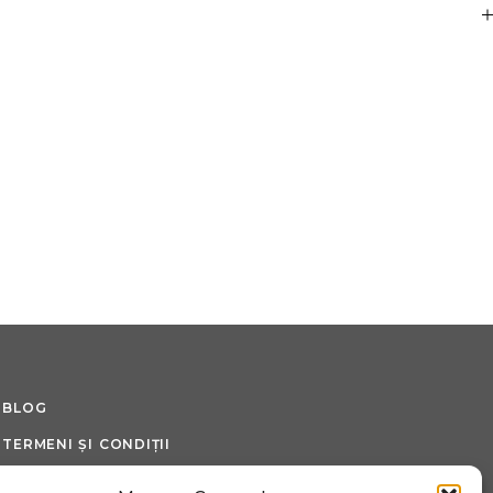
BLOG
TERMENI ȘI CONDIȚII
POLITICĂ DE LIVRARE SI RETUR