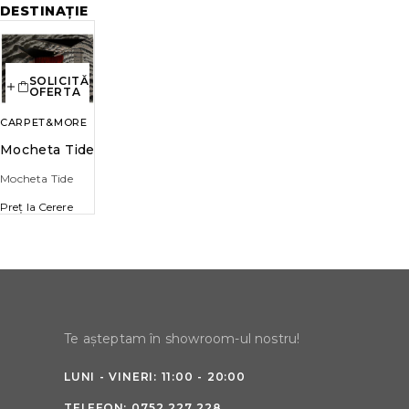
DESTINAȚIE
SOLICITĂ
OFERTA
CARPET&MORE
Mocheta Tide
Mocheta Tide
Preț la Cerere
Te așteptam în showroom-ul nostru!
LUNI - VINERI: 11:00 - 20:00
TELEFON:
0752 227 228