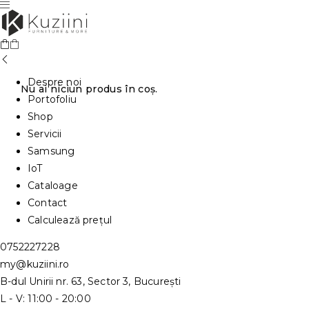
Despre noi
Nu ai niciun produs în coș.
Portofoliu
Shop
Servicii
Samsung
IoT
Cataloage
Contact
Calculează prețul
0752227228
my@kuziini.ro
B-dul Unirii nr. 63, Sector 3, București
L - V: 11:00 - 20:00