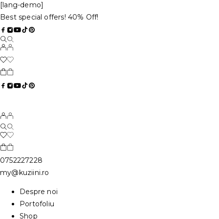
[lang-demo]
Best special offers! 40% Off!
0752227228
my@kuziini.ro
Despre noi
Portofoliu
Shop