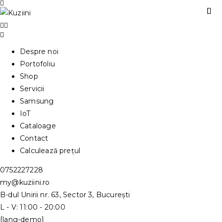
Despre noi
Portofoliu
Shop
Servicii
Samsung
IoT
Cataloage
Contact
Calculează prețul
0752227228
my@kuziini.ro
B-dul Unirii nr. 63, Sector 3, București
L - V: 11:00 - 20:00
[lang-demo]