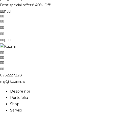
Best special offers! 40% Off!
0752227228
my@kuziini.ro
Despre noi
Portofoliu
Shop
Servicii