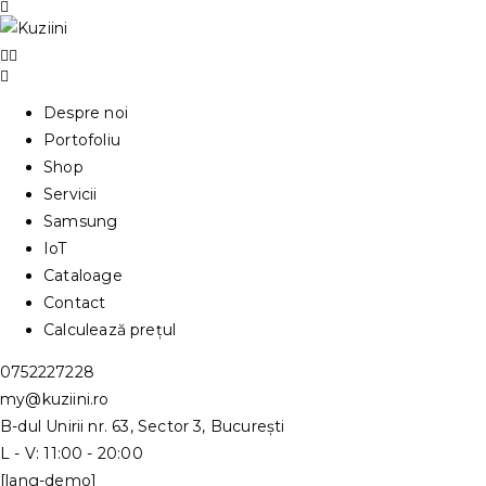
Despre noi
Portofoliu
Shop
Servicii
Samsung
IoT
Cataloage
Contact
Calculează prețul
0752227228
my@kuziini.ro
B-dul Unirii nr. 63, Sector 3, București
L - V: 11:00 - 20:00
[lang-demo]