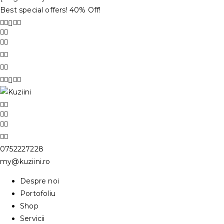
Best special offers! 40% Off!
0752227228
my@kuziini.ro
Despre noi
Portofoliu
Shop
Servicii