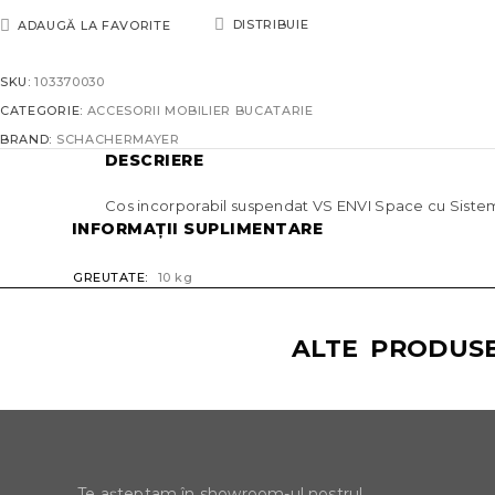
DISTRIBUIE
ADAUGĂ LA FAVORITE
SKU:
103370030
CATEGORIE:
ACCESORII MOBILIER BUCATARIE
BRAND:
SCHACHERMAYER
DESCRIERE
Cos incorporabil suspendat VS ENVI Space cu Siste
INFORMAȚII SUPLIMENTARE
GREUTATE
10 kg
ALTE PRODUSE
Te așteptam în showroom-ul nostru!