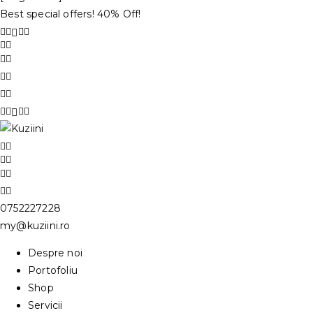
Best special offers! 40% Off!
0752227228
my@kuziini.ro
Despre noi
Portofoliu
Shop
Servicii