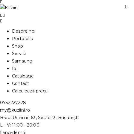
Despre noi
Portofoliu
Shop
Servicii
Samsung
IoT
Cataloage
Contact
Calculează prețul
0752227228
my@kuziini.ro
B-dul Unirii nr. 63, Sector 3, București
L - V: 11:00 - 20:00
[lang-demo]