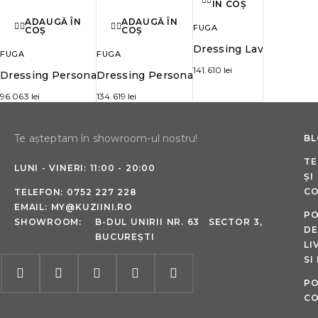
ÎN COȘ
ADAUGĂ ÎN
ADAUGĂ ÎN
FUGA
COȘ
COȘ
Dressing Lav
FUGA
FUGA
141.610
lei
Dressing Persona
Dressing Persona
96.063
lei
134.619
lei
Te așteptam în showroom-ul nostru!
B
TE
LUNI - VINERI: 11:00 - 20:00
ȘI
CO
TELEFON:
0752 227 228
EMAIL:
MY@KUZIINI.RO
PO
SHOWROOM:
B-DUL UNIRII NR. 63 SECTOR 3,
DE
BUCUREȘTI
LI
SI
PO
CO