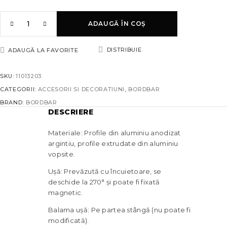
ADAUGĂ ÎN COȘ
DISTRIBUIE
ADAUGĂ LA FAVORITE
SKU:
11013203
CATEGORII:
ACCESORII SI DECORATIUNI
,
BORDBAR
BRAND:
BORDBAR
DESCRIERE
Materiale: Profile din aluminiu anodizat
argintiu, profile extrudate din aluminiu
vopsite.
Ușă: Prevăzută cu încuietoare, se
deschide la 270° și poate fi fixată
magnetic.
Balama ușă: Pe partea stângă (nu poate fi
modificată).