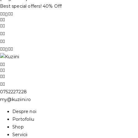
Best special offers! 40% Off!
0752227228
my@kuziini.ro
Despre noi
Portofoliu
Shop
Servicii