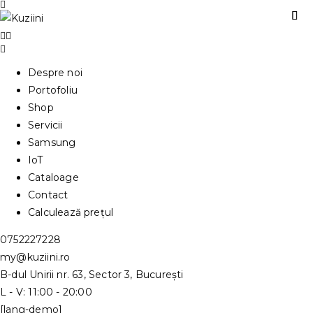
Despre noi
Portofoliu
Shop
Servicii
Samsung
IoT
Cataloage
Contact
Calculează prețul
0752227228
my@kuziini.ro
B-dul Unirii nr. 63, Sector 3, București
L - V: 11:00 - 20:00
[lang-demo]