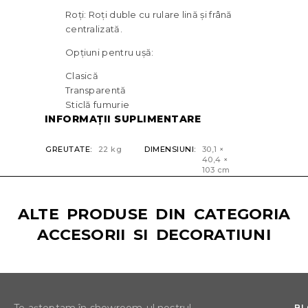
Roți: Roți duble cu rulare lină și frână
centralizată.
Opțiuni pentru ușă:
Clasică
Transparentă
Sticlă fumurie
INFORMAȚII SUPLIMENTARE
GREUTATE
22 kg
DIMENSIUNI
30,1 ×
40,4 ×
103 cm
ALTE PRODUSE DIN CATEGORIA
ACCESORII SI DECORATIUNI
B