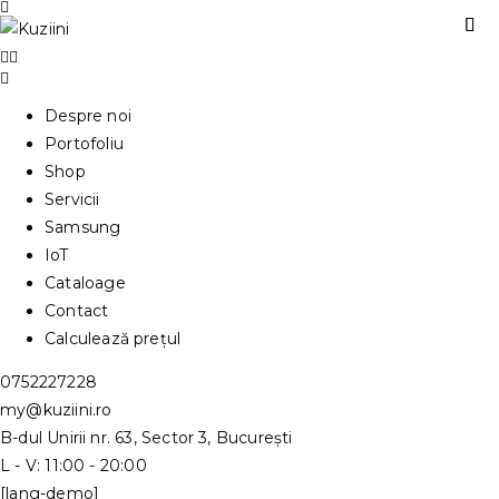
Despre noi
Portofoliu
Shop
Servicii
Samsung
IoT
Cataloage
Contact
Calculează prețul
0752227228
my@kuziini.ro
B-dul Unirii nr. 63, Sector 3, București
L - V: 11:00 - 20:00
[lang-demo]