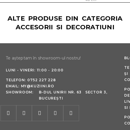
ALTE PRODUSE DIN CATEGORIA
ACCESORII SI DECORATIUNI
Te așteptam în showroom-ul nostru!
B
TE
LUNI - VINERI: 11:00 - 20:00
ȘI
CO
TELEFON:
0752 227 228
EMAIL:
MY@KUZIINI.RO
PO
SHOWROOM:
B-DUL UNIRII NR. 63 SECTOR 3,
DE
BUCUREȘTI
LI
SI
PO
CO