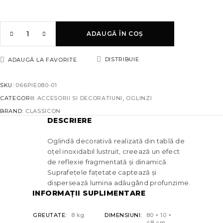
ADAUGĂ ÎN COȘ
DISTRIBUIE
ADAUGĂ LA FAVORITE
SKU:
066PIE080-01
CATEGORII:
ACCESORII SI DECORATIUNI
,
OGLINZI
BRAND:
CLASSICON
DESCRIERE
Oglindă decorativă realizată din tablă de
oțel inoxidabil lustruit, creează un efect
de reflexie fragmentată și dinamică.
Suprafețele fațetate captează și
dispersează lumina adăugând profunzime.
INFORMAȚII SUPLIMENTARE
GREUTATE
8 kg
DIMENSIUNI
80 × 10 ×
48 cm