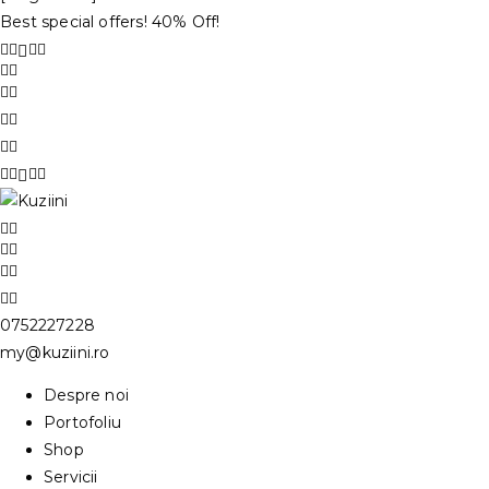
Best special offers! 40% Off!
0752227228
my@kuziini.ro
Despre noi
Portofoliu
Shop
Servicii