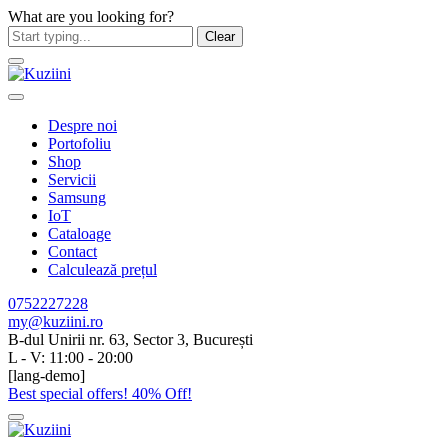
What are you looking for?
Clear
Despre noi
Portofoliu
Shop
Servicii
Samsung
IoT
Cataloage
Contact
Calculează prețul
0752227228
my@kuziini.ro
B-dul Unirii nr. 63, Sector 3, București
L - V: 11:00 - 20:00
[lang-demo]
Best special offers! 40% Off!