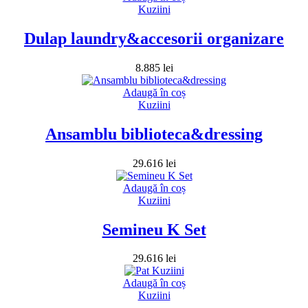
Kuziini
Dulap laundry&accesorii organizare
8.885
lei
Adaugă în coș
Kuziini
Ansamblu biblioteca&dressing
29.616
lei
Adaugă în coș
Kuziini
Semineu K Set
29.616
lei
Adaugă în coș
Kuziini