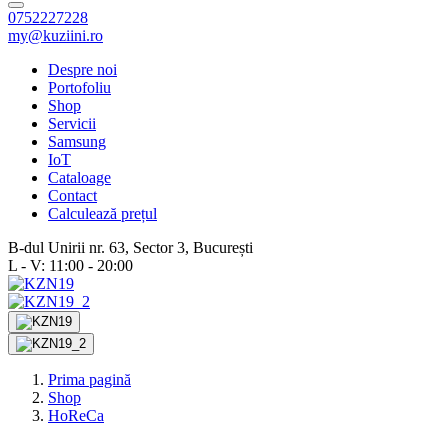
0752227228
my@kuziini.ro
Despre noi
Portofoliu
Shop
Servicii
Samsung
IoT
Cataloage
Contact
Calculează prețul
B-dul Unirii nr. 63, Sector 3, București
L - V: 11:00 - 20:00
Prima pagină
Shop
HoReCa