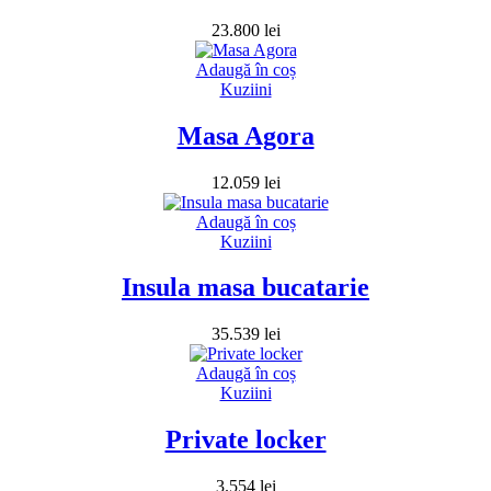
23.800
lei
Adaugă în coș
Kuziini
Masa Agora
12.059
lei
Adaugă în coș
Kuziini
Insula masa bucatarie
35.539
lei
Adaugă în coș
Kuziini
Private locker
3.554
lei