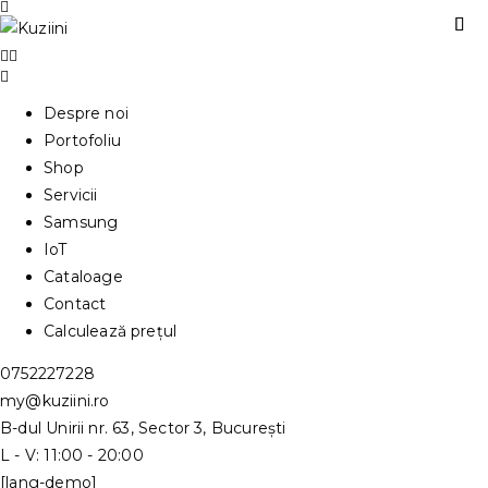
Despre noi
Portofoliu
Shop
Servicii
Samsung
IoT
Cataloage
Contact
Calculează prețul
0752227228
my@kuziini.ro
B-dul Unirii nr. 63, Sector 3, București
L - V: 11:00 - 20:00
[lang-demo]