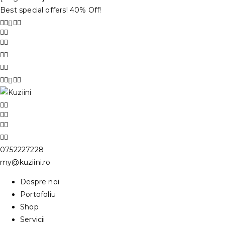
Best special offers! 40% Off!
0752227228
my@kuziini.ro
Despre noi
Portofoliu
Shop
Servicii