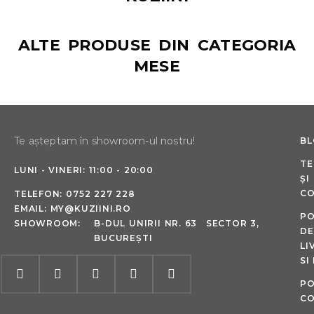
ALTE PRODUSE DIN CATEGORIA
MESE
Te așteptam în showroom-ul nostru!
B
TE
LUNI - VINERI: 11:00 - 20:00
ȘI
CO
TELEFON:
0752 227 228
EMAIL:
MY@KUZIINI.RO
PO
SHOWROOM:
B-DUL UNIRII NR. 63 SECTOR 3,
DE
BUCUREȘTI
LI
SI
PO
CO