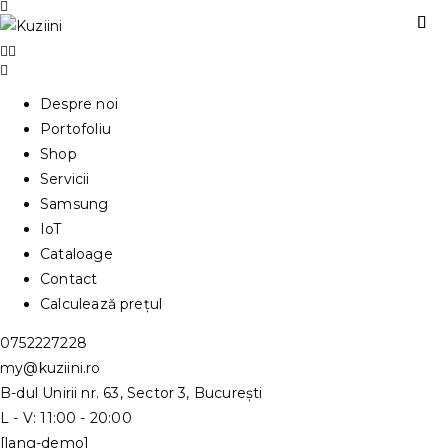
Despre noi
Portofoliu
Shop
Servicii
Samsung
IoT
Cataloage
Contact
Calculează prețul
0752227228
my@kuziini.ro
B-dul Unirii nr. 63, Sector 3, București
L - V: 11:00 - 20:00
[lang-demo]