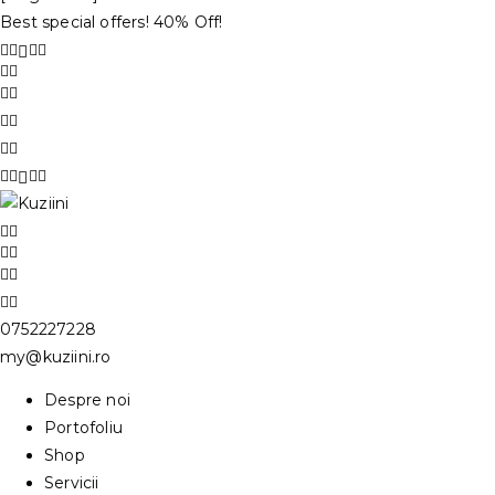
Best special offers! 40% Off!
0752227228
my@kuziini.ro
Despre noi
Portofoliu
Shop
Servicii