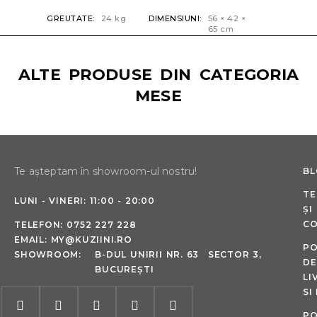
GREUTATE
24 kg
DIMENSIUNI
56 × 42 ×
65 cm
ALTE PRODUSE DIN CATEGORIA
MESE
Te așteptam în showroom-ul nostru!
B
TE
LUNI - VINERI: 11:00 - 20:00
ȘI
CO
TELEFON:
0752 227 228
EMAIL:
MY@KUZIINI.RO
PO
SHOWROOM:
B-DUL UNIRII NR. 63 SECTOR 3,
DE
BUCUREȘTI
LI
SI
PO