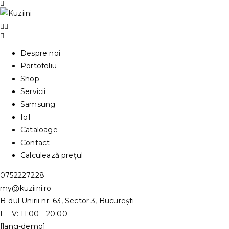
Despre noi
Portofoliu
Shop
Servicii
Samsung
IoT
Cataloage
Contact
Calculează prețul
0752227228
my@kuziini.ro
B-dul Unirii nr. 63, Sector 3, București
L - V: 11:00 - 20:00
[lang-demo]