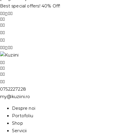
Best special offers! 40% Off!
0752227228
my@kuziini.ro
Despre noi
Portofoliu
Shop
Servicii