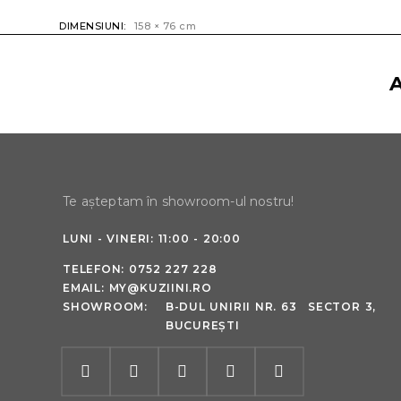
DIMENSIUNI
158 × 76 cm
Te așteptam în showroom-ul nostru!
LUNI - VINERI: 11:00 - 20:00
TELEFON:
0752 227 228
EMAIL:
MY@KUZIINI.RO
SHOWROOM:
B-DUL UNIRII NR. 63 SECTOR 3,
BUCUREȘTI