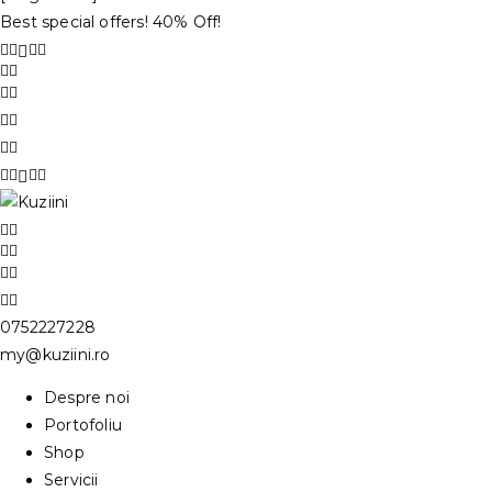
Best special offers! 40% Off!
0752227228
my@kuziini.ro
Despre noi
Portofoliu
Shop
Servicii