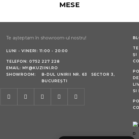
MESE
Te așteptam în showroom-ul nostru!
B
TE
LUNI - VINERI: 11:00 - 20:00
ȘI
CO
TELEFON:
0752 227 228
EMAIL:
MY@KUZIINI.RO
PO
SHOWROOM:
B-DUL UNIRII NR. 63 SECTOR 3,
DE
BUCUREȘTI
LI
SI
PO
CO