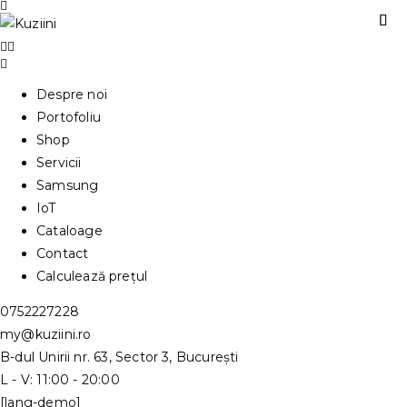
Despre noi
Portofoliu
Shop
Servicii
Samsung
IoT
Cataloage
Contact
Calculează prețul
0752227228
my@kuziini.ro
B-dul Unirii nr. 63, Sector 3, București
L - V: 11:00 - 20:00
[lang-demo]