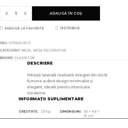
ADAUGĂ ÎN COȘ
DISTRIBUIE
ADAUGĂ LA FAVORITE
SKU:
079SOL00-11
CATEGORII:
MESE
,
MESE DECORATIVE
BRAND:
CLASSICON
DESCRIERE
Măsuță laterală realizată integral din sticlă
fumurie având design minimalist și
elegant, ideală pentru interioare
moderne.
INFORMAȚII SUPLIMENTARE
GREUTATE
23 kg
DIMENSIUNI
50 × 46 ×
51 cm