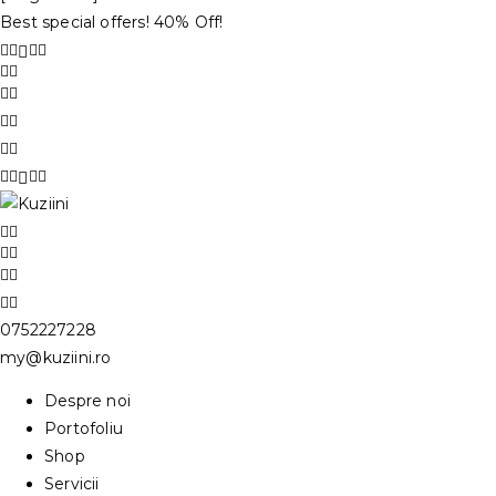
Best special offers! 40% Off!
0752227228
my@kuziini.ro
Despre noi
Portofoliu
Shop
Servicii