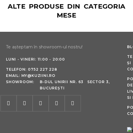
ALTE PRODUSE DIN CATEGORIA
MESE
Te așteptam în showroom-ul nostru!
B
TE
LUNI - VINERI: 11:00 - 20:00
ȘI
CO
TELEFON:
0752 227 228
EMAIL:
MY@KUZIINI.RO
PO
SHOWROOM:
B-DUL UNIRII NR. 63 SECTOR 3,
DE
BUCUREȘTI
LI
SI
PO
CO