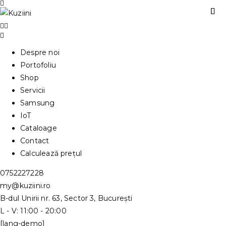
Despre noi
Portofoliu
Shop
Servicii
Samsung
IoT
Cataloage
Contact
Calculează prețul
0752227228
my@kuziini.ro
B-dul Unirii nr. 63, Sector 3, București
L - V: 11:00 - 20:00
[lang-demo]