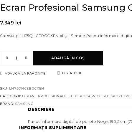
Ecran Profesional Samsung
7.349
lei
Samsung LH75QHCEBGCXEN Afișaj Semne Panou informare digital de
ADAUGĂ ÎN COȘ
DISTRIBUIE
ADAUGĂ LA FAVORITE
SKU:
LH75QHCEBGCXEN
CATEGORII:
ECRANE PROFESIONALE
,
ELECTROCASNICE SI DISPOZITIVE 
BRAND:
SAMSUNG
DESCRIERE
Panou informare digital de perete Negru190,5 cm (7
INFORMAȚII SUPLIMENTARE