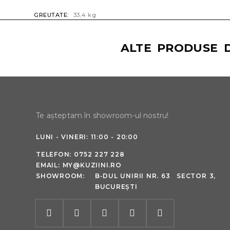
GREUTATE
33,4 kg
ALTE PRODUSE D
Te așteptam în showroom-ul nostru!
LUNI - VINERI: 11:00 - 20:00
TELEFON:
0752 227 228
EMAIL:
MY@KUZIINI.RO
SHOWROOM:
B-DUL UNIRII NR. 63 SECTOR 3,
BUCUREȘTI