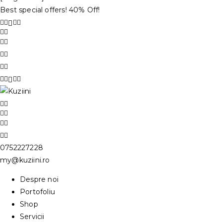
Best special offers! 40% Off!
0752227228
my@kuziini.ro
Despre noi
Portofoliu
Shop
Servicii