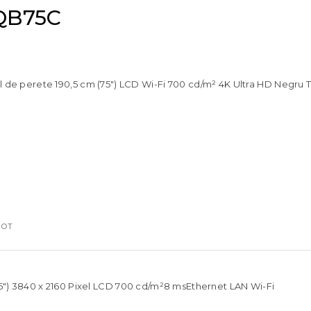
 QB75C
 perete 190,5 cm (75″) LCD Wi-Fi 700 cd/m² 4K Ultra HD Negru T
IOT
5″) 3840 x 2160 Pixel LCD 700 cd/m²8 msEthernet LAN Wi-Fi