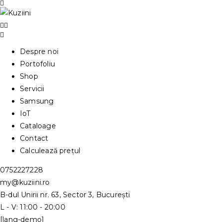
Despre noi
Portofoliu
Shop
Servicii
Samsung
IoT
Cataloage
Contact
Calculează prețul
0752227228
my@kuziini.ro
B-dul Unirii nr. 63, Sector 3, București
L - V: 11:00 - 20:00
[lang-demo]