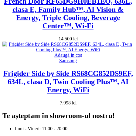
French Door RF65DG9H0EB1EO, 636L,
clasa E, Family Hub™, AI Vision &
Energy, Triple Cooling, Beverage
Center™, Wi-Fi
14.500
lei
Adaugă în coș
Samsung
Frigider Side by Side RS68CG852DS9EF,
634L, clasa D, Twin Cooling Plus™, AI
Energy️, WiFi
7.998
lei
Te așteptam în showroom-ul nostru!
Luni - Vineri: 11:00 - 20:00