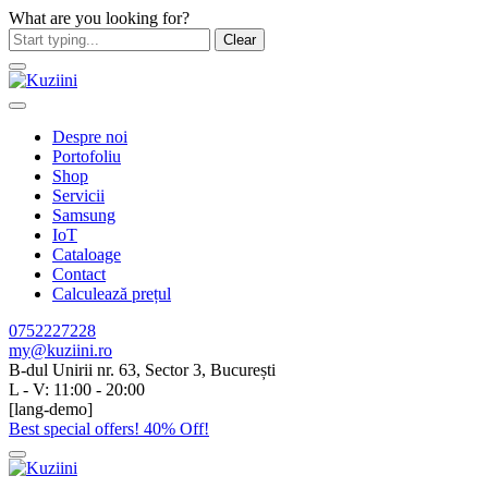
What are you looking for?
Clear
Despre noi
Portofoliu
Shop
Servicii
Samsung
IoT
Cataloage
Contact
Calculează prețul
0752227228
my@kuziini.ro
B-dul Unirii nr. 63, Sector 3, București
L - V: 11:00 - 20:00
[lang-demo]
Best special offers! 40% Off!