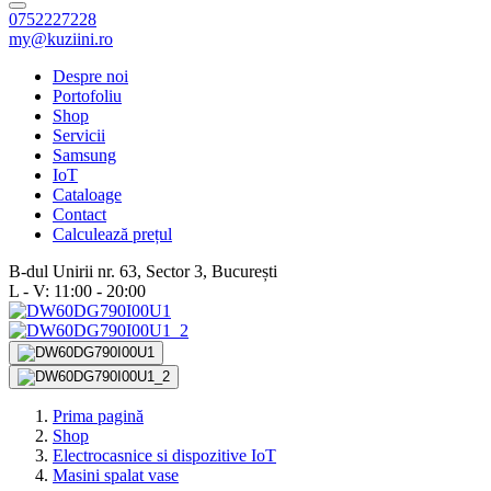
0752227228
my@kuziini.ro
Despre noi
Portofoliu
Shop
Servicii
Samsung
IoT
Cataloage
Contact
Calculează prețul
B-dul Unirii nr. 63, Sector 3, București
L - V: 11:00 - 20:00
Prima pagină
Shop
Electrocasnice si dispozitive IoT
Masini spalat vase