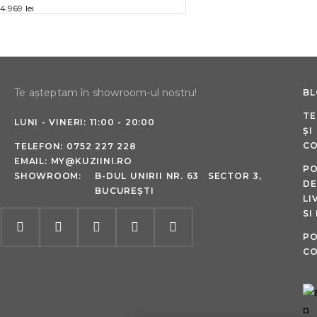
4.969
lei
Te așteptam în showroom-ul nostru!
B
TE
LUNI - VINERI: 11:00 - 20:00
ȘI
CO
TELEFON:
0752 227 228
EMAIL:
MY@KUZIINI.RO
PO
SHOWROOM:
B-DUL UNIRII NR. 63 SECTOR 3,
DE
BUCUREȘTI
LI
SI
PO
CO