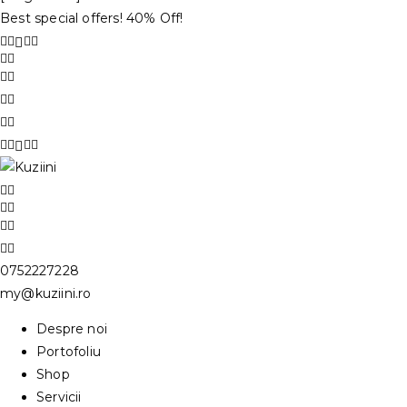
Best special offers! 40% Off!
0752227228
my@kuziini.ro
Despre noi
Portofoliu
Shop
Servicii