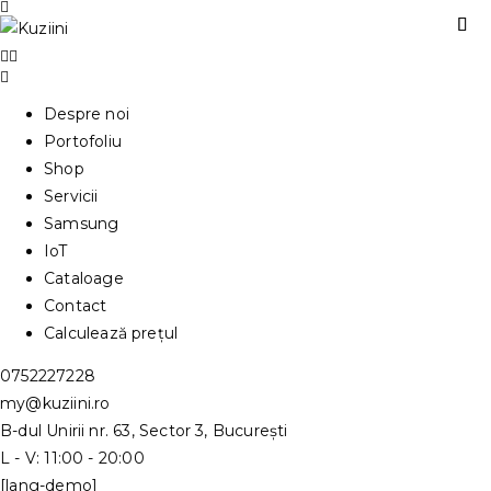
Despre noi
Portofoliu
Shop
Servicii
Samsung
IoT
Cataloage
Contact
Calculează prețul
0752227228
my@kuziini.ro
B-dul Unirii nr. 63, Sector 3, București
L - V: 11:00 - 20:00
[lang-demo]