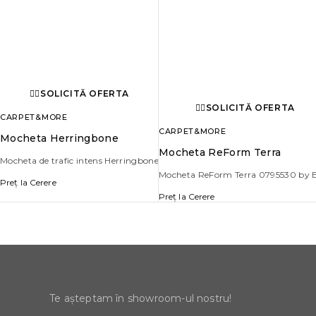
SOLICITĂ OFERTA
SOLICITĂ OFERTA
CARPET&MORE
CARPET&MORE
Mocheta Herringbone
Mocheta ReForm Terra
Mocheta de trafic intens Herringbone
Mocheta ReForm Terra 0795530 by
Preț la Cerere
Preț la Cerere
Te așteptam în showroom-ul nostru!