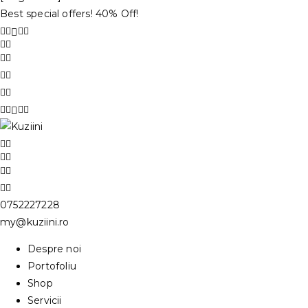
Best special offers! 40% Off!
0752227228
my@kuziini.ro
Despre noi
Portofoliu
Shop
Servicii