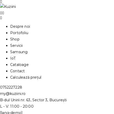
Despre noi
Portofoliu
Shop
Servicii
Samsung
IoT
Cataloage
Contact
Calculează prețul
0752227228
my@kuziini.ro
B-dul Unirii nr. 63, Sector 3, București
L - V: 11:00 - 20:00
[lang-demo]