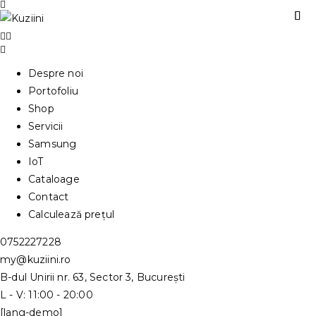
Despre noi
Portofoliu
Shop
Servicii
Samsung
IoT
Cataloage
Contact
Calculează prețul
0752227228
my@kuziini.ro
B-dul Unirii nr. 63, Sector 3, București
L - V: 11:00 - 20:00
[lang-demo]