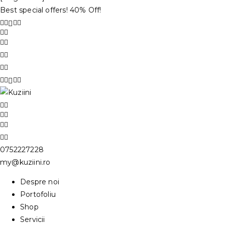
Best special offers! 40% Off!
0752227228
my@kuziini.ro
Despre noi
Portofoliu
Shop
Servicii