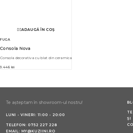
ADAUGĂ ÎN COȘ
FUGA
Consola Nova
Consola decorativa cu blat din ceramica
9.446
lei
Te așteptam în showroom-ul nostru!
B
TE
LUNI - VINERI: 11:00 - 20:00
ȘI
CO
TELEFON:
0752 227 228
EMAIL:
MY@KUZIINI.RO