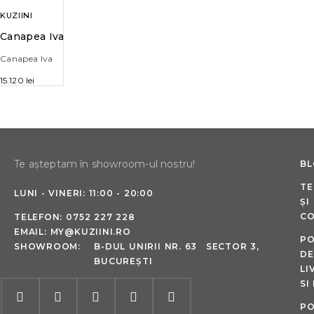
KUZIINI
Canapea Iva
Canapea Iva
15.120
lei
Te așteptam în showroom-ul nostru!
B
TE
LUNI - VINERI: 11:00 - 20:00
ȘI
CO
TELEFON:
0752 227 228
EMAIL:
MY@KUZIINI.RO
PO
SHOWROOM:
B-DUL UNIRII NR. 63 SECTOR 3,
DE
BUCUREȘTI
LI
SI
PO