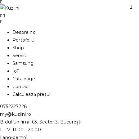
Despre noi
Portofoliu
Shop
Servicii
Samsung
IoT
Cataloage
Contact
Calculează prețul
0752227228
my@kuziini.ro
B-dul Unirii nr. 63, Sector 3, București
L - V: 11:00 - 20:00
[lang-demo]