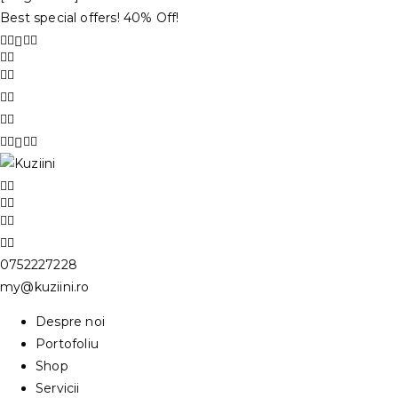
Best special offers! 40% Off!
0752227228
my@kuziini.ro
Despre noi
Portofoliu
Shop
Servicii