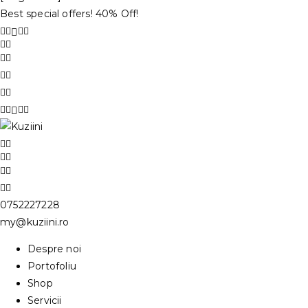
Best special offers! 40% Off!
0752227228
my@kuziini.ro
Despre noi
Portofoliu
Shop
Servicii