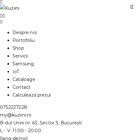
Despre noi
Portofoliu
Shop
Servicii
Samsung
IoT
Cataloage
Contact
Calculează prețul
0752227228
my@kuziini.ro
B-dul Unirii nr. 63, Sector 3, București
L - V: 11:00 - 20:00
[lang-demo]