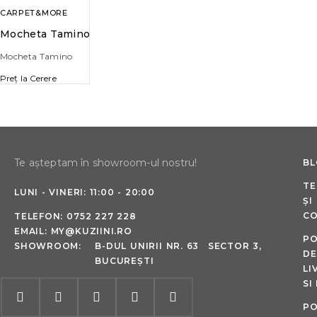
CARPET&MORE
Mocheta Tamino
Mocheta Tamino
Preț la Cerere
Te așteptam în showroom-ul nostru!
B
TE
LUNI - VINERI: 11:00 - 20:00
ȘI
CO
TELEFON:
0752 227 228
EMAIL:
MY@KUZIINI.RO
PO
SHOWROOM:
B-DUL UNIRII NR. 63 SECTOR 3,
DE
BUCUREȘTI
LI
SI
PO