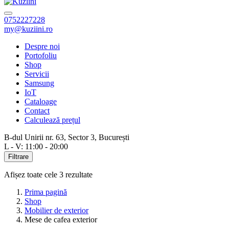
0752227228
my@kuziini.ro
Despre noi
Portofoliu
Shop
Servicii
Samsung
IoT
Cataloage
Contact
Calculează prețul
B-dul Unirii nr. 63, Sector 3, București
L - V: 11:00 - 20:00
Filtrare
Afișez toate cele 3 rezultate
Prima pagină
Shop
Mobilier de exterior
Mese de cafea exterior