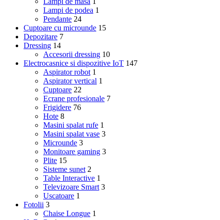
Lampi de masa
1
Lampi de podea
1
Pendante
24
Cuptoare cu microunde
15
Depozitare
7
Dressing
14
Accesorii dressing
10
Electrocasnice si dispozitive IoT
147
Aspirator robot
1
Aspirator vertical
1
Cuptoare
22
Ecrane profesionale
7
Frigidere
76
Hote
8
Masini spalat rufe
1
Masini spalat vase
3
Microunde
3
Monitoare gaming
3
Plite
15
Sisteme sunet
2
Table Interactive
1
Televizoare Smart
3
Uscatoare
1
Fotolii
3
Chaise Longue
1