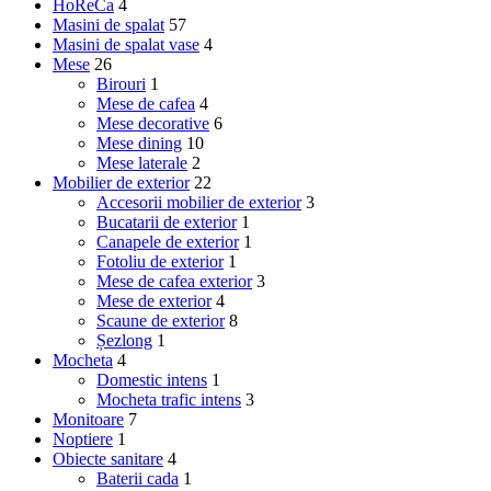
HoReCa
4
Masini de spalat
57
Masini de spalat vase
4
Mese
26
Birouri
1
Mese de cafea
4
Mese decorative
6
Mese dining
10
Mese laterale
2
Mobilier de exterior
22
Accesorii mobilier de exterior
3
Bucatarii de exterior
1
Canapele de exterior
1
Fotoliu de exterior
1
Mese de cafea exterior
3
Mese de exterior
4
Scaune de exterior
8
Șezlong
1
Mocheta
4
Domestic intens
1
Mocheta trafic intens
3
Monitoare
7
Noptiere
1
Obiecte sanitare
4
Baterii cada
1