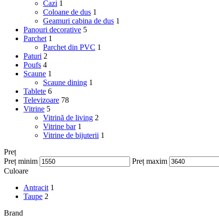
Cazi
1
Coloane de dus
1
Geamuri cabina de dus
1
Panouri decorative
5
Parchet
1
Parchet din PVC
1
Paturi
2
Poufs
4
Scaune
1
Scaune dining
1
Tablete
6
Televizoare
78
Vitrine
5
Vitrină de living
2
Vitrine bar
1
Vitrine de bijuterii
1
Preț
Preț minim
Preț maxim
Culoare
Antracit
1
Taupe
2
Brand