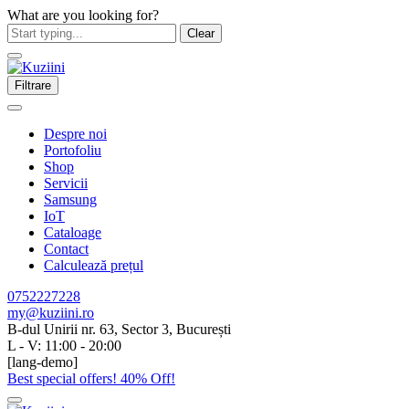
What are you looking for?
Clear
Filtrare
Despre noi
Portofoliu
Shop
Servicii
Samsung
IoT
Cataloage
Contact
Calculează prețul
0752227228
my@kuziini.ro
B-dul Unirii nr. 63, Sector 3, București
L - V: 11:00 - 20:00
[lang-demo]
Best special offers! 40% Off!