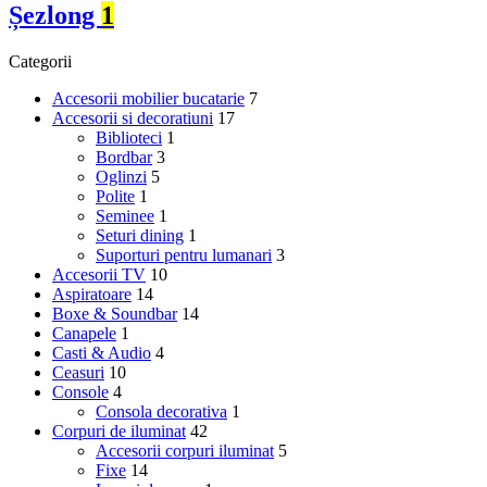
Șezlong
1
Categorii
Accesorii mobilier bucatarie
7
Accesorii si decoratiuni
17
Biblioteci
1
Bordbar
3
Oglinzi
5
Polite
1
Seminee
1
Seturi dining
1
Suporturi pentru lumanari
3
Accesorii TV
10
Aspiratoare
14
Boxe & Soundbar
14
Canapele
1
Casti & Audio
4
Ceasuri
10
Console
4
Consola decorativa
1
Corpuri de iluminat
42
Accesorii corpuri iluminat
5
Fixe
14