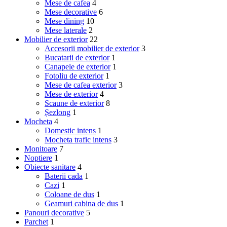
Mese de cafea
4
Mese decorative
6
Mese dining
10
Mese laterale
2
Mobilier de exterior
22
Accesorii mobilier de exterior
3
Bucatarii de exterior
1
Canapele de exterior
1
Fotoliu de exterior
1
Mese de cafea exterior
3
Mese de exterior
4
Scaune de exterior
8
Șezlong
1
Mocheta
4
Domestic intens
1
Mocheta trafic intens
3
Monitoare
7
Noptiere
1
Obiecte sanitare
4
Baterii cada
1
Cazi
1
Coloane de dus
1
Geamuri cabina de dus
1
Panouri decorative
5
Parchet
1