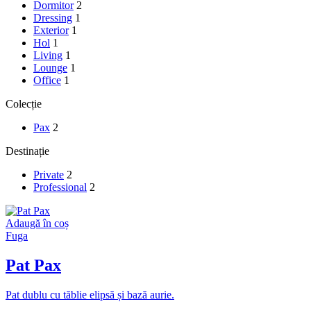
Dormitor
2
Dressing
1
Exterior
1
Hol
1
Living
1
Lounge
1
Office
1
Colecție
Pax
2
Destinație
Private
2
Professional
2
Adaugă în coș
Fuga
Pat Pax
Pat dublu cu tăblie elipsă și bază aurie.