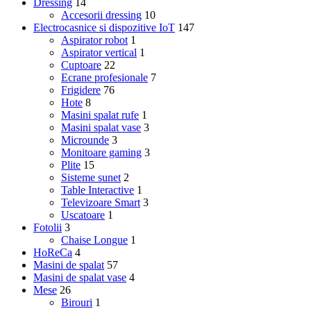
Dressing
14
Accesorii dressing
10
Electrocasnice si dispozitive IoT
147
Aspirator robot
1
Aspirator vertical
1
Cuptoare
22
Ecrane profesionale
7
Frigidere
76
Hote
8
Masini spalat rufe
1
Masini spalat vase
3
Microunde
3
Monitoare gaming
3
Plite
15
Sisteme sunet
2
Table Interactive
1
Televizoare Smart
3
Uscatoare
1
Fotolii
3
Chaise Longue
1
HoReCa
4
Masini de spalat
57
Masini de spalat vase
4
Mese
26
Birouri
1