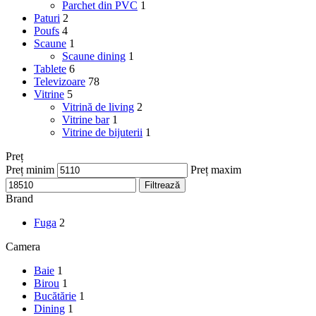
Parchet din PVC
1
Paturi
2
Poufs
4
Scaune
1
Scaune dining
1
Tablete
6
Televizoare
78
Vitrine
5
Vitrină de living
2
Vitrine bar
1
Vitrine de bijuterii
1
Preț
Preț minim
Preț maxim
Filtrează
Brand
Fuga
2
Camera
Baie
1
Birou
1
Bucătărie
1
Dining
1