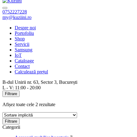
0752227228
my@kuziini.ro
Despre noi
Portofoliu
Shop
Servicii
Samsung
IoT
Cataloage
Contact
Calculează prețul
B-dul Unirii nr. 63, Sector 3, București
L - V: 11:00 - 20:00
Filtrare
Afișez toate cele 2 rezultate
Filtrare
Categorii