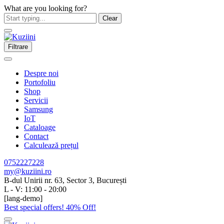
What are you looking for?
Clear
Filtrare
Despre noi
Portofoliu
Shop
Servicii
Samsung
IoT
Cataloage
Contact
Calculează prețul
0752227228
my@kuziini.ro
B-dul Unirii nr. 63, Sector 3, București
L - V: 11:00 - 20:00
[lang-demo]
Best special offers! 40% Off!