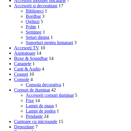
Accesorii mobilier bucatarie
7
Accesorii si decoratiuni
17
Biblioteci
1
Bordbar
3
Oglinzi
5
Polite
1
Seminee
1
Seturi dining
1
Suporturi pentru lumanari
3
Accesorii TV
10
Aspiratoare
14
Boxe & Soundbar
14
Canapele
1
Casti & Audio
4
Ceasuri
10
Console
4
Consola decorativa
1
Corpuri de iluminat
42
Accesorii corpuri iluminat
5
Fixe
14
Lampi de masa
1
Lampi de podea
1
Pendante
24
Cuptoare cu microunde
15
Depozitare
7