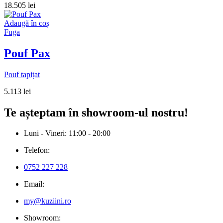
18.505
lei
Adaugă în coș
Fuga
Pouf Pax
Pouf tapițat
5.113
lei
Te așteptam în showroom-ul nostru!
Luni - Vineri: 11:00 - 20:00
Telefon:
0752 227 228
Email:
my@kuziini.ro
Showroom: