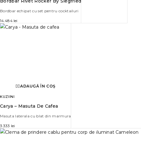
Bordbar Rivet Rocker By Siegfried
Bordbar echipat cu set pentru cocktailuri
14.484
lei
ADAUGĂ ÎN COȘ
KUZIINI
Carya – Masuta De Cafea
Masuta laterala cu blat din marmura
3.333
lei