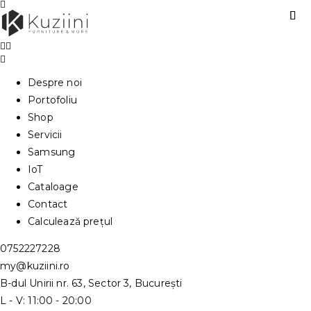
Despre noi
Portofoliu
Shop
Servicii
Samsung
IoT
Cataloage
Contact
Calculează prețul
0752227228
my@kuziini.ro
B-dul Unirii nr. 63, Sector 3, București
L - V: 11:00 - 20:00