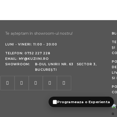
Te așteptam în showroom-ul nostru!
B
TE
LUNI - VINERI: 11:00 - 20:00
ȘI
CO
TELEFON:
0752 227 228
EMAIL:
MY@KUZIINI.RO
PO
SHOWROOM:
B-DUL UNIRII NR. 63 SECTOR 3,
DE
BUCUREȘTI
LI
SI
PO
CO
Programeaza o Experienta