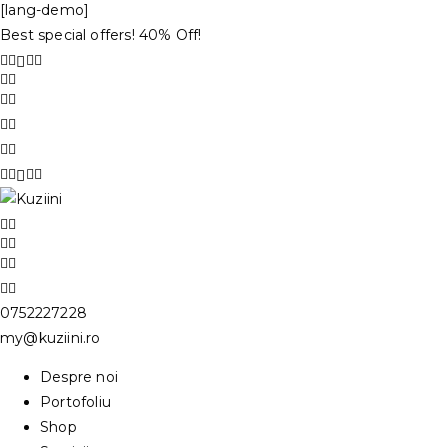
[lang-demo]
Best special offers! 40% Off!
0752227228
my@kuziini.ro
Despre noi
Portofoliu
Shop