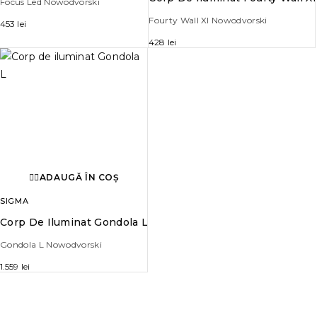
Focus Led Nowodvorski
Fourty Wall Xl Nowodvorski
453
lei
428
lei
ADAUGĂ ÎN COȘ
SIGMA
Corp De Iluminat Gondola L
Gondola L Nowodvorski
1.559
lei