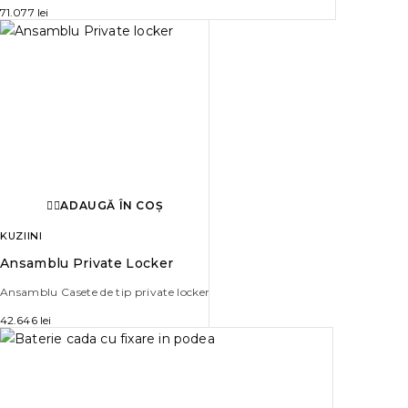
71.077
lei
ADAUGĂ ÎN COȘ
KUZIINI
Ansamblu Private Locker
Ansamblu Casete de tip private locker
42.646
lei