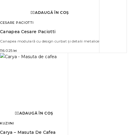
ADAUGĂ ÎN COȘ
CESARE PACIOTTI
Canapea Cesare Paciotti
Canapea modulară cu design curbat și detalii metalice
116.025
lei
ADAUGĂ ÎN COȘ
KUZIINI
Carya – Masuta De Cafea