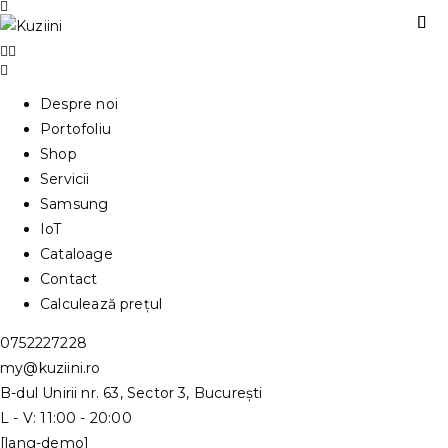
Despre noi
Portofoliu
Shop
Servicii
Samsung
IoT
Cataloage
Contact
Calculează prețul
0752227228
my@kuziini.ro
B-dul Unirii nr. 63, Sector 3, București
L - V: 11:00 - 20:00
[lang-demo]