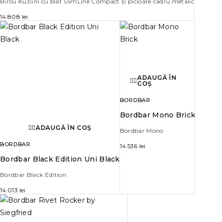
Birou Kuziini cu blat SlimLine Compact și picioare cadru metalic
14.808
lei
ADAUGĂ ÎN
COȘ
BORDBAR
Bordbar Mono Brick
ADAUGĂ ÎN COȘ
Bordbar Mono
BORDBAR
14.536
lei
Bordbar Black Edition Uni Black
Bordbar Black Edition
14.013
lei