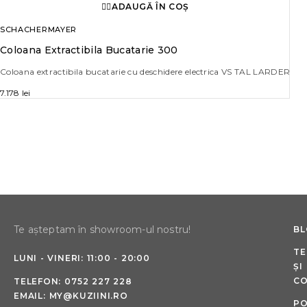
ADAUGĂ ÎN COȘ
SCHACHERMAYER
Coloana Extractibila Bucatarie 300
Coloana extractibila bucatarie cu deschidere electrica VS TAL LARDER
7.178
lei
Te așteptam în showroom-ul nostru!
B
TE
LUNI - VINERI: 11:00 - 20:00
ȘI
CO
TELEFON:
0752 227 228
EMAIL:
MY@KUZIINI.RO
PO