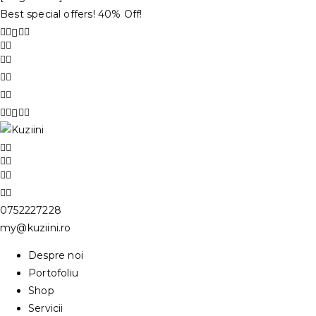
Best special offers! 40% Off!
0752227228
my@kuziini.ro
Despre noi
Portofoliu
Shop
Servicii